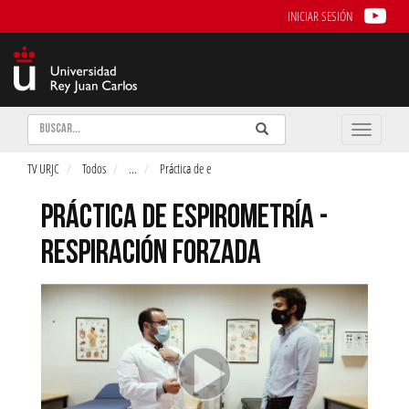
INICIAR SESIÓN
Buscar
Enviar
Buscar
Toggle
naviga
TV URJC
Todos
...
Práctica de e
PRÁCTICA DE ESPIROMETRÍA -
RESPIRACIÓN FORZADA