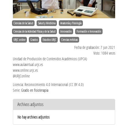
Ciencias de la Salud
Salud y Medicina
Anatomía y Fisiología
Ciencias de la Actividad Física y de la Salud
Innovación
Formación e Innovación
URJC online
Grados
Estudios URJC
Ciencias médicas
Fecha de grabación: 7 jun 2021
Visto: 1084 veces
Unidad de Producción de Contenidos Académicos (UPCA)
www.aulavirtual.urjc.es
www.online.urjc.es
@URJConline
Licencia: Reconocimiento 4.0 Internacional (CC BY 4.0)
Serie:
Grado en fisioterapia
Archivos adjuntos
No hay archivos adjuntos