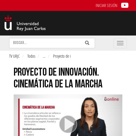
INICIAR SESIÓN
Buscar
Enviar
Buscar
Toggle
naviga
TV URJC
Todos
...
Proyecto de i
PROYECTO DE INNOVACIÓN.
CINEMÁTICA DE LA MARCHA