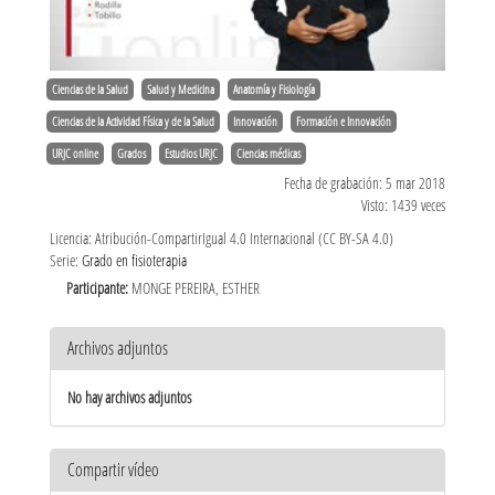
Ciencias de la Salud
Salud y Medicina
Anatomía y Fisiología
Ciencias de la Actividad Física y de la Salud
Innovación
Formación e Innovación
URJC online
Grados
Estudios URJC
Ciencias médicas
Fecha de grabación: 5 mar 2018
Visto: 1439 veces
Licencia: Atribución-CompartirIgual 4.0 Internacional (CC BY-SA 4.0)
Serie:
Grado en fisioterapia
Participante:
MONGE PEREIRA, ESTHER
Archivos adjuntos
No hay archivos adjuntos
Compartir vídeo