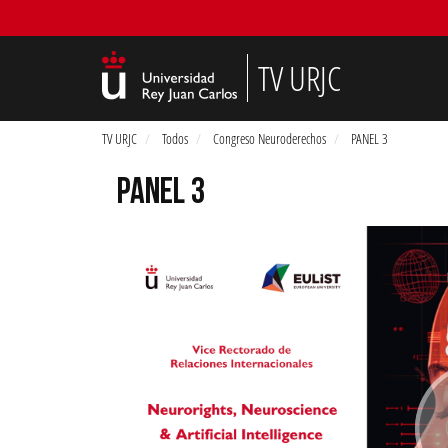
TV URJC
TV URJC
Todos
Congreso Neuroderechos
PANEL 3
PANEL 3