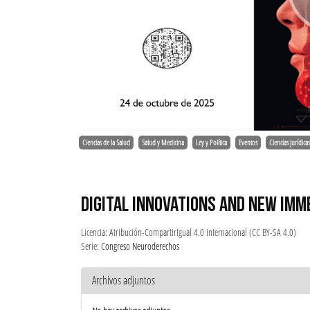
Ciencias de la Salud
Salud y Medicina
Ley y Política
Eventos
Ciencias jurídica
DIGITAL INNOVATIONS AND NEW IMM
Licencia: Atribución-CompartirIgual 4.0 Internacional (CC BY-SA 4.0)
Serie:
Congreso Neuroderechos
Archivos adjuntos