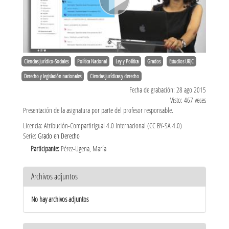
Ciencias Jurídico-Sociales
Política Nacional
Ley y Política
Grados
Estudios URJC
Derecho y legislación nacionales
Ciencias jurídicas y derecho
Fecha de grabación: 28 ago 2015
Visto: 467 veces
Presentación de la asignatura por parte del profesor responsable.
Licencia: Atribución-CompartirIgual 4.0 Internacional (CC BY-SA 4.0)
Serie:
Grado en Derecho
Participante:
Pérez-Ugena, María
Archivos adjuntos
No hay archivos adjuntos