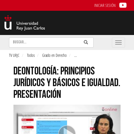
INICIAR SESIÓN
Buscar
Enviar
Buscar
Toggle
naviga
TV URJC
Todos
Grado en Derecho
...
DEONTOLOGÍA: PRINCIPIOS
JURÍDICOS Y BÁSICOS E IGUALDAD.
PRESENTACIÓN