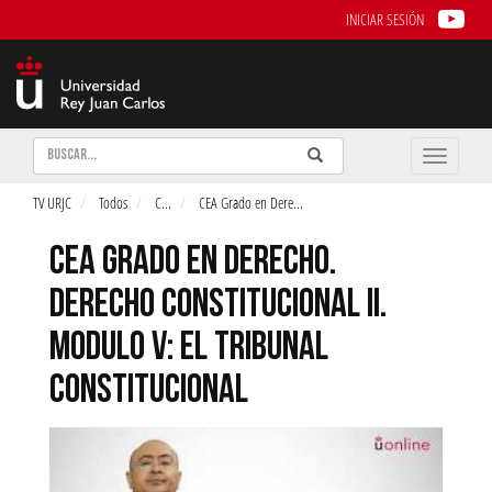
INICIAR SESIÓN
Buscar
Enviar
Buscar
Toggle
naviga
TV URJC
Todos
C
...
CEA Grado en Dere
...
CEA GRADO EN DERECHO.
DERECHO CONSTITUCIONAL II.
MODULO V: EL TRIBUNAL
CONSTITUCIONAL