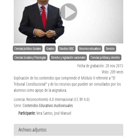
Ciencias Jurídico-Sociales
Grados
Estudios URJC
Recursos educativos
Derecho
Ciencias Sociales y Psicologías
Derecho y legislación nacionales
Ciencias jurídicas y derecho
Fecha de grabación: 20 nov 2015
Visto: 209 veces
Explicación de los contenidos que comprende el Módulo V referente a "El
Tribunal Constitucional" y de los recursos que pueden ser consultados por los
alumnos como apoyo de la asignatura.
Licencia: Reconocimiento 4.0 Internacional (CC BY 4.0)
Serie:
Contenidos Educativos Audiovisuales
Participante:
Vera Santos, José Manuel
Archivos adjuntos