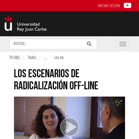
INICIAR SESIÓN
Buscar
Enviar
Buscar
Toggle
naviga
TV URJC
Todos
...
Los esc
LOS ESCENARIOS DE
RADICALIZACIÓN OFF-LINE