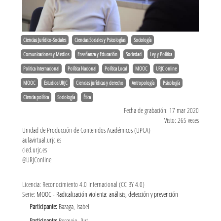
Ciencias Jurídico-Sociales
Ciencias Sociales y Psicologías
Sociología
Comunicaciones y Medios
Enseñanza y Educación
Sociedad
Ley y Política
Politica Internacional
Política Nacional
Política Local
MOOC
URJC online
MOOC
Estudios URJC
Ciencias jurídicas y derecho
Antropología
Psicología
Ciencia política
Sociología
Ética
Fecha de grabación: 17 mar 2020
Visto: 265 veces
Unidad de Producción de Contenidos Académicos (UPCA)
aulavirtual.urjc.es
cied.urjc.es
@URJConline
Licencia: Reconocimiento 4.0 Internacional (CC BY 4.0)
Serie:
MOOC - Radicalización violenta: análisis, detección y prevención
Participante:
Bazaga, Isabel
Participante:
Bermejo, Rut