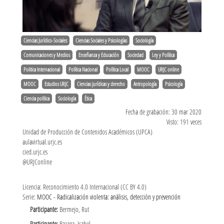
Ciencias Jurídico-Sociales
Ciencias Sociales y Psicologías
Sociología
Comunicaciones y Medios
Enseñanza y Educación
Sociedad
Ley y Política
Politica Internacional
Política Nacional
Política Local
MOOC
URJC online
MOOC
Estudios URJC
Ciencias jurídicas y derecho
Antropología
Psicología
Ciencia política
Sociología
Ética
Fecha de grabación: 30 mar 2020
Visto: 191 veces
Unidad de Producción de Contenidos Académicos (UPCA)
aulavirtual.urjc.es
cied.urjc.es
@URJConline
Licencia: Reconocimiento 4.0 Internacional (CC BY 4.0)
Serie:
MOOC - Radicalización violenta: análisis, detección y prevención
Participante:
Bermejo, Rut
Participante:
Bazaga, Isabel