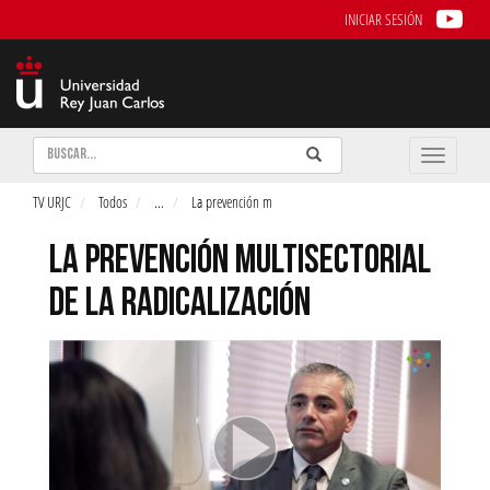
INICIAR SESIÓN
Buscar
Enviar
Buscar
Toggle
naviga
TV URJC
Todos
...
La prevención m
LA PREVENCIÓN MULTISECTORIAL
DE LA RADICALIZACIÓN