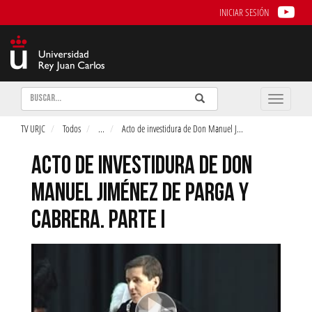
INICIAR SESIÓN
Buscar
Enviar
Buscar
Toggle
naviga
TV URJC
Todos
...
Acto de investidura de Don Manuel J
...
ACTO DE INVESTIDURA DE DON
MANUEL JIMÉNEZ DE PARGA Y
CABRERA. PARTE I