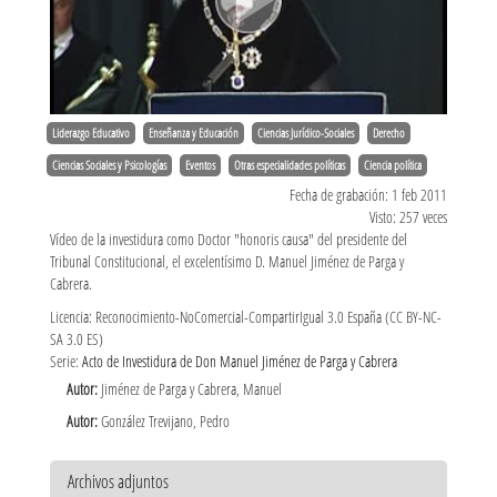
Liderazgo Educativo
Enseñanza y Educación
Ciencias Jurídico-Sociales
Derecho
Ciencias Sociales y Psicologías
Eventos
Otras especialidades políticas
Ciencia política
Fecha de grabación: 1 feb 2011
Visto: 257 veces
Vídeo de la investidura como Doctor "honoris causa" del presidente del
Tribunal Constitucional, el excelentísimo D. Manuel Jiménez de Parga y
Cabrera.
Licencia: Reconocimiento-NoComercial-CompartirIgual 3.0 España (CC BY-NC-
SA 3.0 ES)
Serie:
Acto de Investidura de Don Manuel Jiménez de Parga y Cabrera
Autor:
Jiménez de Parga y Cabrera, Manuel
Autor:
González Trevijano, Pedro
Archivos adjuntos