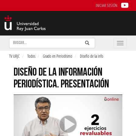
INICIAR SESIÓN
Buscar
Enviar
Buscar
Toggle
naviga
TV URJC
Todos
Grado en Periodismo
Diseño de la info
DISEÑO DE LA INFORMACIÓN
PERIODÍSTICA. PRESENTACIÓN