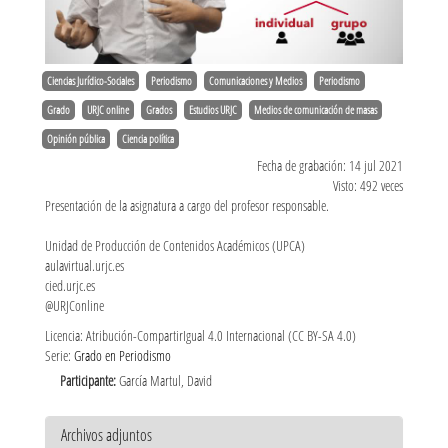
Ciencias Jurídico-Sociales
Periodismo
Comunicaciones y Medios
Periodismo
Grado
URJC online
Grados
Estudios URJC
Medios de comunicación de masas
Opinión pública
Ciencia política
Fecha de grabación: 14 jul 2021
Visto: 492 veces
Presentación de la asignatura a cargo del profesor responsable.
Unidad de Producción de Contenidos Académicos (UPCA)
aulavirtual.urjc.es
cied.urjc.es
@URJConline
Licencia: Atribución-CompartirIgual 4.0 Internacional (CC BY-SA 4.0)
Serie:
Grado en Periodismo
Participante:
García Martul, David
Archivos adjuntos