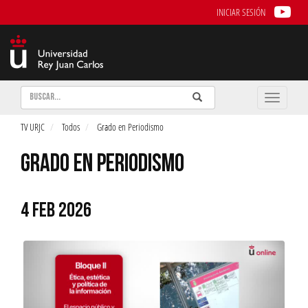
INICIAR SESIÓN
Buscar
Enviar
Buscar
Toggle
naviga
TV URJC
Todos
Grado en Periodismo
GRADO EN PERIODISMO
4 FEB 2026