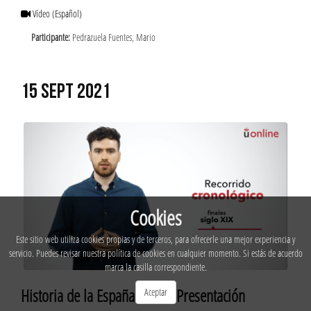
Vídeo
(Español)
Participante:
Pedrazuela Fuentes, Mario
15 SEPT 2021
Cookies
Este sitio web utiliza cookies propias y de terceros, para ofrecerle una mejor experiencia y
servicio. Puedes revisar nuestra política de cookies en cualquier momento. Si estás de acuerdo
marca la casilla correspondiente.
Historia de la España actual. Presentación
Aceptar