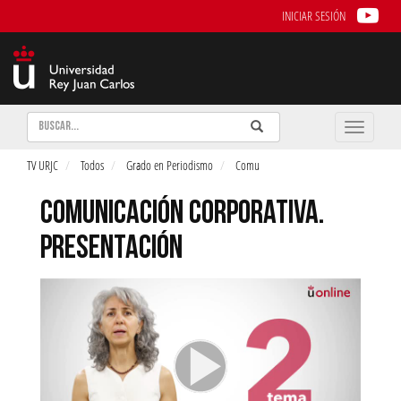
INICIAR SESIÓN
Buscar
Enviar
Buscar
Toggle
naviga
TV URJC
Todos
Grado en Periodismo
Comu
COMUNICACIÓN CORPORATIVA.
PRESENTACIÓN