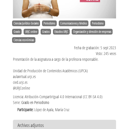
Ciencias Jurídico-Sociales
Periodismo
Comunicaciones y Medios
Periodismo
Grado
URJC online
Grados
Estudios URJC
Organización y dirección de empresas
Ciencias económicas
Fecha de grabación: 5 sept 2023
Visto: 245 veces
Presentación de la asignatura a cargo de la profesora responsable.
Unidad de Producción de Contenidos Académicos (UPCA)
aulavirtual.urjc.es
cied.urjc.es
@URJConline
Licencia: Atribución-CompartirIgual 4.0 Internacional (CC BY-SA 4.0)
Serie:
Grado en Periodismo
Participante:
López de Ayala, María Cruz
Archivos adjuntos