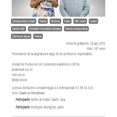
Ciencias Jurídico-Sociales
Historia
Moderna
Grado
URJC online
Grados
Estudios URJC
Formación e Innovación educativa
Historia contemporánea
Historia por épocas
Historia
Fecha de grabación: 28 ago 2025
Visto: 347 veces
Presentación de la asignatura a cargo de los profesores responsables.
Unidad de Producción de Contenidos Académicos (UPCA)
aulavirtual.urjc.es
cied.urjc.es
@URJConline
Licencia: Atribución-CompartirIgual 4.0 Internacional (CC BY-SA 4.0)
Serie:
Grado en Periodismo
Participante:
Núñez de Prado Clavell, Sara
Participante:
Rodríguez Abengózar, Javier