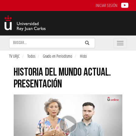
INICIAR SESIÓN
Buscar
Enviar
Buscar
Toggle
naviga
TV URJC
Todos
Grado en Periodismo
Histo
HISTORIA DEL MUNDO ACTUAL.
PRESENTACIÓN