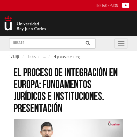
INICIAR SESIÓN
Buscar
Enviar
Buscar
Toggle
naviga
TV URJC
Todos
...
El proceso de integr
...
EL PROCESO DE INTEGRACIÓN EN
EUROPA: FUNDAMENTOS
JURÍDICOS E INSTITUCIONES.
PRESENTACIÓN