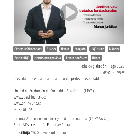
Ciencias Jurídico-Sociales
Europea
Historia
Postgrado
URJC online
Másteres
Estudios URJC
Historia contemporánea
Historia por épocas
Historia
Fecha de grabación: 1 ago 2025
Visto: 185 veces
Presentación de la asignatura a cargo del profesor responsable.
Unidad de Producción de Contenidos Académicos (UPCA)
www.aulavirtual.urjc.es
www.online.urjc.es
@URJConline
Licencia: Atribución-CompartirIgual 4.0 Internacional (CC BY-SA 4.0)
Serie:
Máster en Unión Europea y China
Participante:
Guinea Bonillo, Julio