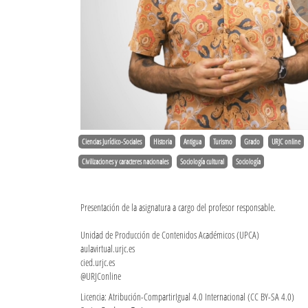
Ciencias Jurídico-Sociales
Historia
Antigua
Turismo
Grado
URJC online
Civilizaciones y caracteres nacionales
Sociología cultural
Sociología
Presentación de la asignatura a cargo del profesor responsable.
Unidad de Producción de Contenidos Académicos (UPCA)
aulavirtual.urjc.es
cied.urjc.es
@URJConline
Licencia: Atribución-CompartirIgual 4.0 Internacional (CC BY-SA 4.0)