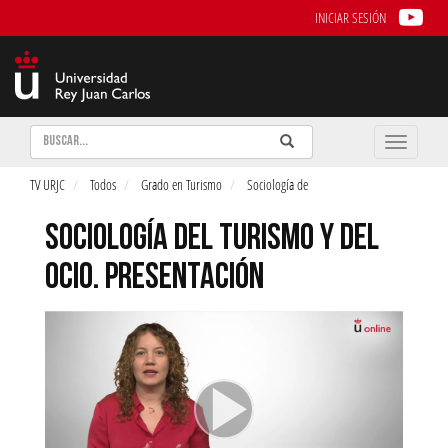
INICIAR SESIÓN
Buscar
Enviar
Buscar
Toggle
naviga
TV URJC
Todos
Grado en Turismo
Sociología de
SOCIOLOGÍA DEL TURISMO Y DEL
OCIO. PRESENTACIÓN