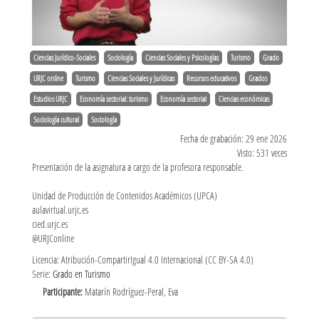
Ciencias Jurídico-Sociales
Sociología
Ciencias Sociales y Psicologías
Turismo
Grado
URJC online
Turismo
Ciencias Sociales y Jurídicas
Recursos educativos
Grados
Estudios URJC
Economía sectorial: turismo
Economía sectorial
Ciencias económicas
Sociología cultural
Sociología
Fecha de grabación: 29 ene 2026
Visto: 531 veces
Presentación de la asignatura a cargo de la profesora responsable.
Unidad de Producción de Contenidos Académicos (UPCA)
aulavirtual.urjc.es
cied.urjc.es
@URJConline
Licencia: Atribución-CompartirIgual 4.0 Internacional (CC BY-SA 4.0)
Serie:
Grado en Turismo
Participante:
Matarín Rodríguez-Peral, Eva