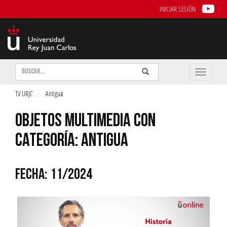
INICIAR SESIÓN
Buscar
Enviar
Buscar
Toggle
naviga
TV URJC
Antigua
OBJETOS MULTIMEDIA CON
CATEGORÍA: ANTIGUA
FECHA: 11/2024