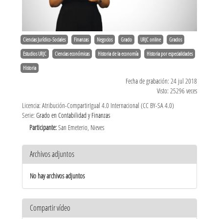
Ciencias Jurídico-Sociales
Finanzas
Negocios
Grado
URJC online
Grados
Estudios URJC
Ciencias económicas
Historia de la economía
Historia por especialidades
Historia
Fecha de grabación: 24 jul 2018
Visto: 25296 veces
Licencia: Atribución-CompartirIgual 4.0 Internacional (CC BY-SA 4.0)
Serie:
Grado en Contabilidad y Finanzas
Participante:
San Emeterio, Nieves
Archivos adjuntos
No hay archivos adjuntos
Compartir vídeo