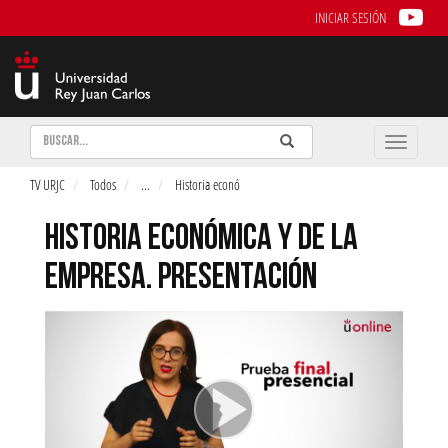
INICIAR SESIÓN
Buscar
Enviar
Buscar
Toggle
naviga
TV URJC
Todos
...
Historia econó
HISTORIA ECONÓMICA Y DE LA
EMPRESA. PRESENTACIÓN