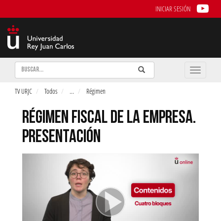
INICIAR SESIÓN
Buscar
Enviar
Buscar
Toggle
naviga
TV URJC
Todos
...
Régimen
RÉGIMEN FISCAL DE LA EMPRESA.
PRESENTACIÓN