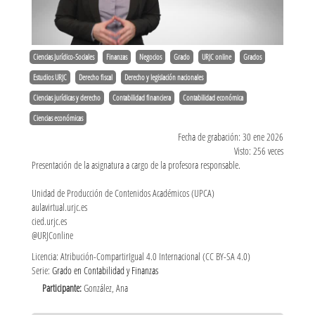
Ciencias Jurídico-Sociales
Finanzas
Negocios
Grado
URJC online
Grados
Estudios URJC
Derecho fiscal
Derecho y legislación nacionales
Ciencias jurídicas y derecho
Contabilidad financiera
Contabilidad económica
Ciencias económicas
Fecha de grabación: 30 ene 2026
Visto: 256 veces
Presentación de la asignatura a cargo de la profesora responsable.
Unidad de Producción de Contenidos Académicos (UPCA)
aulavirtual.urjc.es
cied.urjc.es
@URJConline
Licencia: Atribución-CompartirIgual 4.0 Internacional (CC BY-SA 4.0)
Serie:
Grado en Contabilidad y Finanzas
Participante:
González, Ana