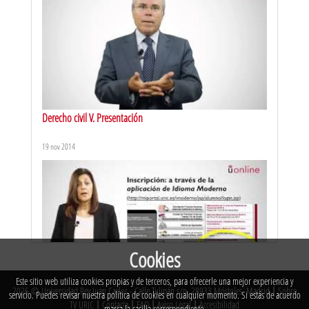
30 ene 2026
Derecho civil V. Presentación
19 nov 2014
Introducción a los negocios II. Presentación
23 ene 2026
Cookies
Este sitio web utiliza cookies propias y de terceros, para ofrecerle una mejor experiencia y
2026 © Universidad Rey Juan Carlos - Calle Tulipán s/n. 28933 Móstoles. Madrid
|
Sobre
Idioma moderno. Presentación
servicio. Puedes revisar nuestra política de cookies en cualquier momento. Si estás de acuerdo
TV URJC
|
Contacta
|
FAQ
|
Aviso Legal
|
Accesibilidad
marca la casilla correspondiente.