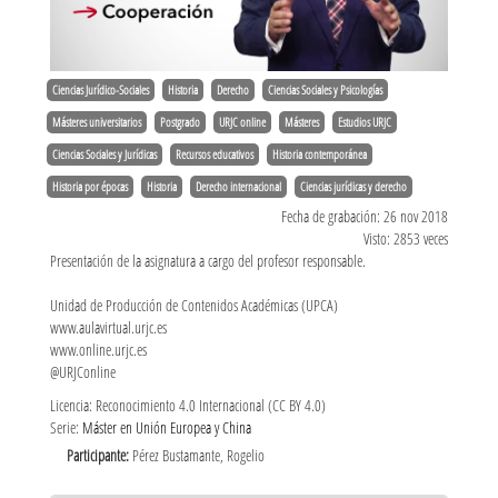
Ciencias Jurídico-Sociales
Historia
Derecho
Ciencias Sociales y Psicologías
Másteres universitarios
Postgrado
URJC online
Másteres
Estudios URJC
Ciencias Sociales y Jurídicas
Recursos educativos
Historia contemporánea
Historia por épocas
Historia
Derecho internacional
Ciencias jurídicas y derecho
Fecha de grabación: 26 nov 2018
Visto: 2853 veces
Presentación de la asignatura a cargo del profesor responsable.
Unidad de Producción de Contenidos Académicas (UPCA)
www.aulavirtual.urjc.es
www.online.urjc.es
@URJConline
Licencia: Reconocimiento 4.0 Internacional (CC BY 4.0)
Serie:
Máster en Unión Europea y China
Participante:
Pérez Bustamante, Rogelio