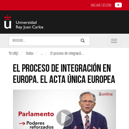
INICIAR SESIÓN
Buscar
Enviar
Buscar
Toggle
naviga
TV URJC
Todos
...
El proceso de integració
...
EL PROCESO DE INTEGRACIÓN EN
EUROPA. EL ACTA ÚNICA EUROPEA