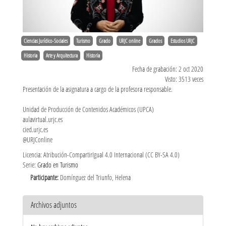
Ciencias Jurídico-Sociales
Turismo
Grado
URJC online
Grados
Estudios URJC
Historia
Arte y Arquitectura
Historia
Fecha de grabación: 2 oct 2020
Visto: 3513 veces
Presentación de la asignatura a cargo de la profesora responsable.
Unidad de Producción de Contenidos Académicos (UPCA)
aulavirtual.urjc.es
cied.urjc.es
@URJConline
Licencia: Atribución-CompartirIgual 4.0 Internacional (CC BY-SA 4.0)
Serie:
Grado en Turismo
Participante:
Domínguez del Triunfo, Helena
Archivos adjuntos