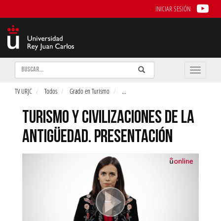
INICIAR SESIÓN
Buscar
Enviar
Buscar
Toggle
naviga
TV URJC
Todos
Grado en Turismo
...
TURISMO Y CIVILIZACIONES DE LA
ANTIGÜEDAD. PRESENTACIÓN