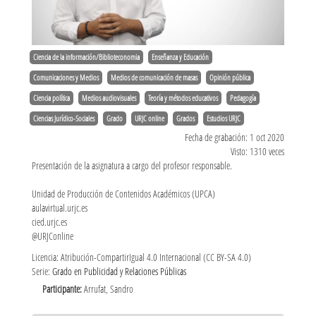
Ciencia de la información/Biblioteconomia
Enseñanza y Educación
Comunicaciones y Medios
Medios de comunicación de masas
Opinión pública
Ciencia política
Medios audiovisuales
Teoría y métodos educativos
Pedagogía
Ciencias Jurídico-Sociales
Grado
URJC online
Grados
Estudios URJC
Fecha de grabación: 1 oct 2020
Visto: 1310 veces
Presentación de la asignatura a cargo del profesor responsable.
Unidad de Producción de Contenidos Académicos (UPCA)
aulavirtual.urjc.es
cied.urjc.es
@URJConline
Licencia: Atribución-CompartirIgual 4.0 Internacional (CC BY-SA 4.0)
Serie:
Grado en Publicidad y Relaciones Públicas
Participante:
Arrufat, Sandro