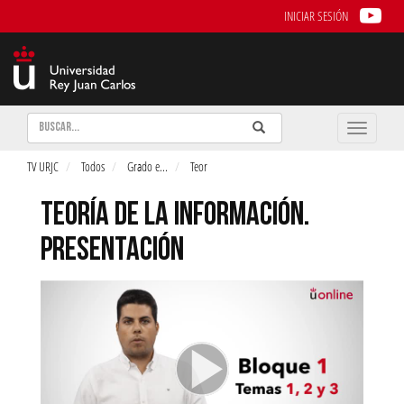
INICIAR SESIÓN
Buscar
Enviar
Buscar
Toggle
naviga
TV URJC
Todos
Grado e
...
Teor
TEORÍA DE LA INFORMACIÓN.
PRESENTACIÓN