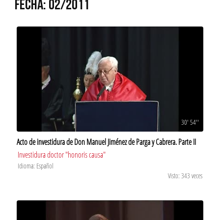
FECHA: 02/2011
30' 54''
Acto de investidura de Don Manuel Jiménez de Parga y Cabrera. Parte II
Investidura doctor "honoris causa"
Idioma: Español
Visto: 343 veces