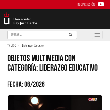
INICIAR SESIÓN
Buscar
Enviar
Buscar
Toggle
naviga
TV URJC
Liderazgo Educativo
OBJETOS MULTIMEDIA CON
CATEGORÍA: LIDERAZGO EDUCATIVO
FECHA: 06/2026