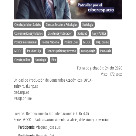
Ciencias Jurídico-Sociales
Ciencias Sociales y Psicologías
Sociología
Comunicaciones y Medios
Enseñanza y Educación
Sociedad
Ley y Política
Politica Internacional
Política Nacional
Política Local
MOOC
URJC online
MOOC
Estudios URJC
Ciencias jurídicas y derecho
Antropología
Psicología
Ciencia política
Sociología
Ética
Fecha de grabación: 24 abr 2020
Visto: 172 veces
Unidad de Producción de Contenidos Académicos (UPCA)
aulavirtual.urjc.es
cied.urjc.es
@URJConline
Licencia: Reconocimiento 4.0 Internacional (CC BY 4.0)
Serie:
MOOC - Radicalización violenta: análisis, detección y prevención
Participante:
Vázquez, Jose Luis
Participante:
Bermejo, Rut