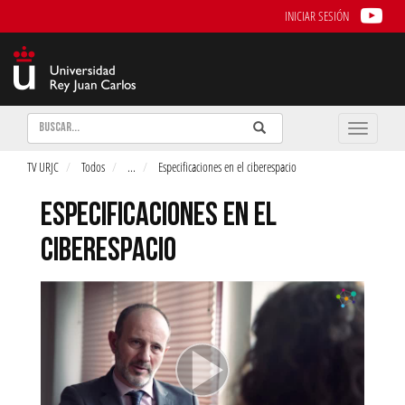
INICIAR SESIÓN
Buscar
Enviar
Buscar
Toggle
naviga
TV URJC
Todos
...
Especificaciones en el ciberespacio
ESPECIFICACIONES EN EL
CIBERESPACIO