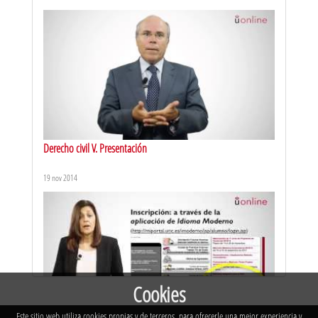
El PNLRV y su naturaleza
20 mar 2020
Derecho civil V. Presentación
19 nov 2014
El análisis del grado de radicalización violenta a través de la
metáfora de la escalera
20 may 2020
Cookies
Este sitio web utiliza cookies propias y de terceros, para ofrecerle una mejor experiencia y