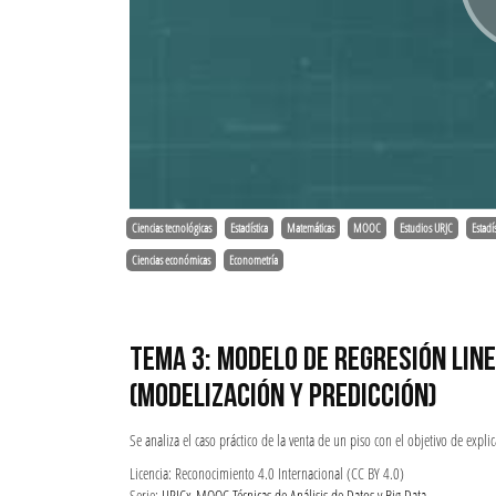
Ciencias tecnológicas
Estadística
Matemáticas
MOOC
Estudios URJC
Estadís
Ciencias económicas
Econometría
TEMA 3: MODELO DE REGRESIÓN LIN
(MODELIZACIÓN Y PREDICCIÓN)
Se analiza el caso práctico de la venta de un piso con el objetivo de exp
Licencia: Reconocimiento 4.0 Internacional (CC BY 4.0)
Serie:
URJCx-MOOC Técnicas de Análisis de Datos y Big Data