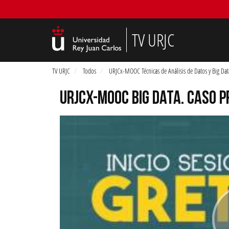
TV URJC
TV URJC
Todos
URJCx-MOOC Técnicas de Análisis de Datos y Big Dat
URJCX-MOOC BIG DATA. CASO P