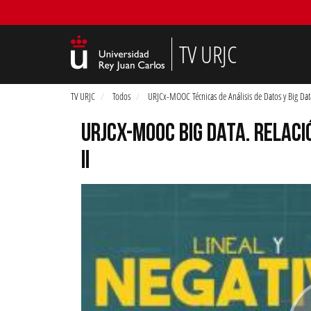
TV URJC
TV URJC
Todos
URJCx-MOOC Técnicas de Análisis de Datos y Big Dat
URJCX-MOOC BIG DATA. RELACIÓ
II