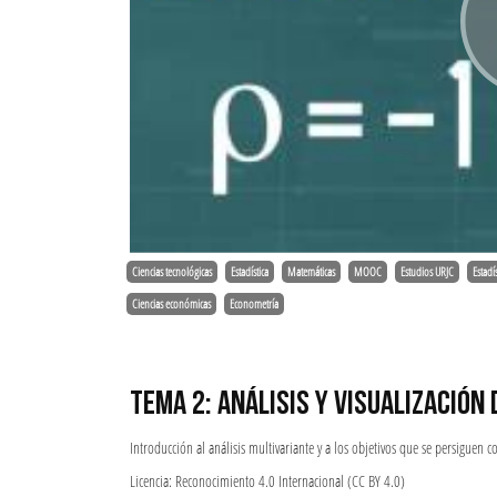
Ciencias tecnológicas
Estadística
Matemáticas
MOOC
Estudios URJC
Estadís
Ciencias económicas
Econometría
TEMA 2: ANÁLISIS Y VISUALIZACIÓN
Introducción al análisis multivariante y a los objetivos que se persiguen co
Licencia: Reconocimiento 4.0 Internacional (CC BY 4.0)