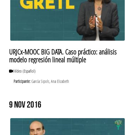
URJCx-MOOC BIG DATA. Caso práctico: análisis
modelo regresión lineal múltiple
Vídeo
(Español)
Participante:
García Sipols, Ana Elizabeth
9 NOV 2016