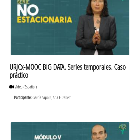
URJCx-MOOC BIG DATA. Series temporales. Caso
práctico
Vídeo
(Español)
Participante:
García Sipols, Ana Elizabeth