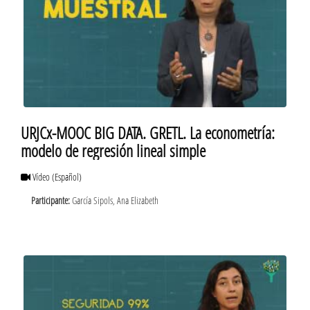
URJCx-MOOC BIG DATA. GRETL. La econometría:
modelo de regresión lineal simple
Vídeo
(Español)
Participante:
García Sipols, Ana Elizabeth