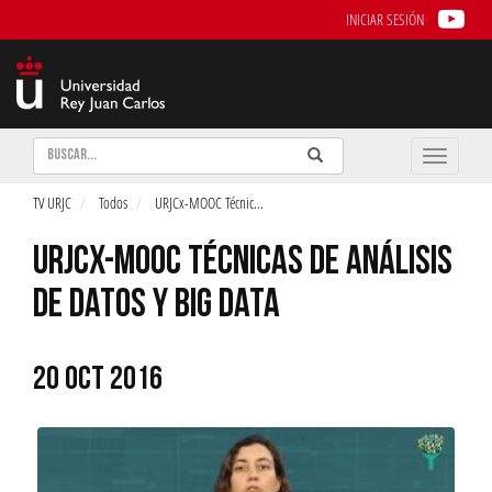
INICIAR SESIÓN
Buscar
Enviar
Buscar
Toggle
naviga
TV URJC
Todos
URJCx-MOOC Técnic
...
URJCX-MOOC TÉCNICAS DE ANÁLISIS
DE DATOS Y BIG DATA
20 OCT 2016