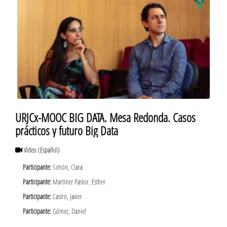
URJCx-MOOC BIG DATA. Mesa Redonda. Casos
prácticos y futuro Big Data
Vídeo
(Español)
Participante:
Simón, Clara
Participante:
Martínez Pastor, Esther
Participante:
Castro, Javier
Participante:
Gómez, Daniel