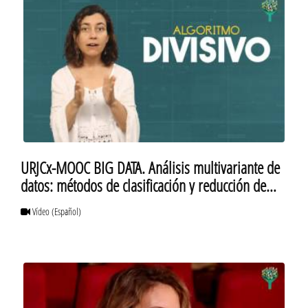
URJCx-MOOC BIG DATA. Análisis multivariante de
datos: métodos de clasificación y reducción de
datos
Vídeo
(Español)