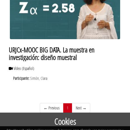
URJCx-MOOC BIG DATA. La muestra en
investigación: diseño muestral
Vídeo
(Español)
Participante:
Simón, Clara
(current)
← Previous
1
Next →
Cookies