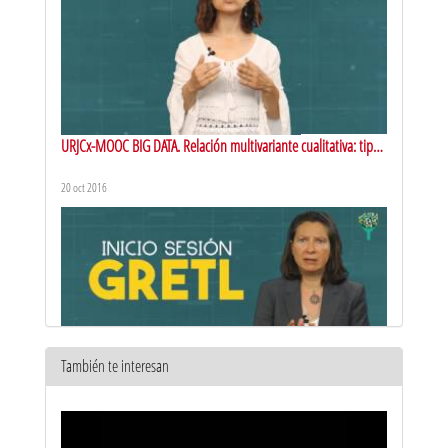
URJCx-MOOC BIG DATA. Relación multivariante cualitativa: tipos
y criterios de elección. Vídeo I
20 oct 2016
También te interesan
URJCx-MOOC BIG DATA. Caso práctico: análisis modelo
regresión lineal múltiple
20 oct 2016