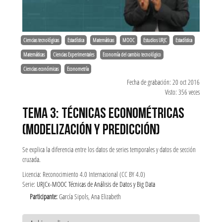
Ciencias tecnológicas
Estadística
Matemáticas
MOOC
Estudios URJC
Estadística
Matemáticas
Ciencias Experimentales
Economía del cambio tecnológico
Ciencias económicas
Econometría
Fecha de grabación: 20 oct 2016
Visto: 356 veces
TEMA 3: TÉCNICAS ECONOMÉTRICAS
(MODELIZACIÓN Y PREDICCIÓN)
Se explica la diferencia entre los datos de series temporales y datos de sección
cruzada.
Licencia: Reconocimiento 4.0 Internacional (CC BY 4.0)
Serie:
URJCx-MOOC Técnicas de Análisis de Datos y Big Data
Participante:
García Sipols, Ana Elizabeth