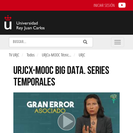
INICIAR SESIÓN
Buscar
Enviar
Buscar
Toggle
naviga
TV URJC
Todos
URJCx-MOOC Técnic
...
URJC
URJCX-MOOC BIG DATA. SERIES
TEMPORALES