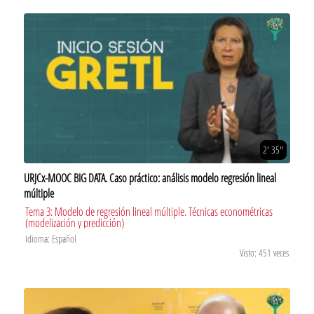
2' 35''
URJCx-MOOC BIG DATA. Caso práctico: análisis modelo regresión lineal
múltiple
Tema 3: Modelo de regresión lineal múltiple. Técnicas econométricas
(modelización y predicción)
Idioma: Español
Visto: 451 veces