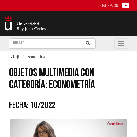
INICIAR SESIÓN
Buscar
Enviar
Buscar
Toggle
naviga
TV URJC
Econometría
OBJETOS MULTIMEDIA CON
CATEGORÍA: ECONOMETRÍA
FECHA: 10/2022