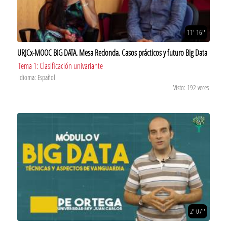
11' 16''
URJCx-MOOC BIG DATA. Mesa Redonda. Casos prácticos y futuro Big Data
Tema 1: Clasificación univariante
Idioma: Español
Visto: 192 veces
2' 07''