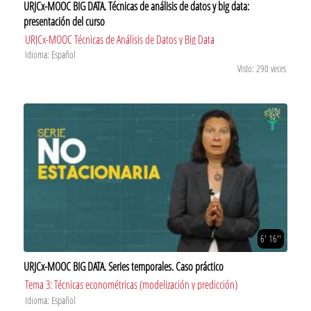
URJCx-MOOC BIG DATA. Técnicas de análisis de datos y big data:
presentación del curso
URJCx-MOOC Técnicas de Análisis de Datos y Big Data
Idioma: Español
Visto: 290 veces
6' 16''
URJCx-MOOC BIG DATA. Series temporales. Caso práctico
Tema 3: Técnicas econométricas (modelización y predicción)
Idioma: Español