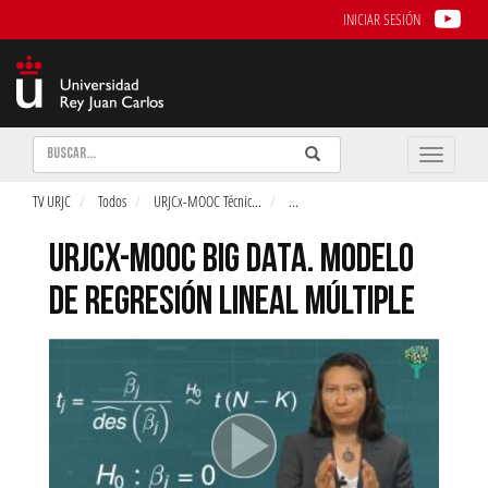
INICIAR SESIÓN
Buscar
Enviar
Buscar
Toggle
naviga
TV URJC
Todos
URJCx-MOOC Técnic
...
...
URJCX-MOOC BIG DATA. MODELO
DE REGRESIÓN LINEAL MÚLTIPLE