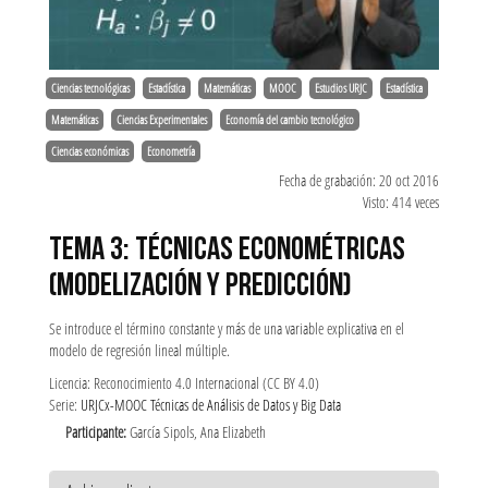
Ciencias tecnológicas
Estadística
Matemáticas
MOOC
Estudios URJC
Estadística
Matemáticas
Ciencias Experimentales
Economía del cambio tecnológico
Ciencias económicas
Econometría
Fecha de grabación: 20 oct 2016
Visto: 414 veces
TEMA 3: TÉCNICAS ECONOMÉTRICAS
(MODELIZACIÓN Y PREDICCIÓN)
Se introduce el término constante y más de una variable explicativa en el
modelo de regresión lineal múltiple.
Licencia: Reconocimiento 4.0 Internacional (CC BY 4.0)
Serie:
URJCx-MOOC Técnicas de Análisis de Datos y Big Data
Participante:
García Sipols, Ana Elizabeth