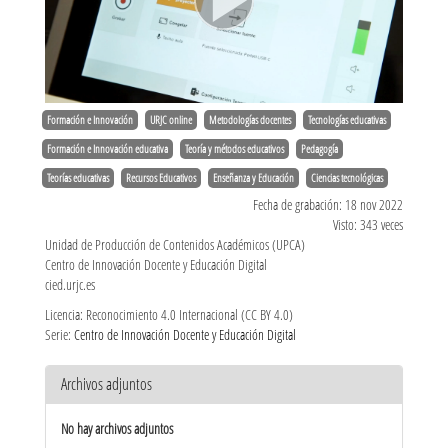
Formación e Innovación
URJC online
Metodologías docentes
Tecnologías educativas
Formación e Innovación educativa
Teoría y métodos educativos
Pedagogía
Teorías educativas
Recursos Educativos
Enseñanza y Educación
Ciencias tecnológicas
Fecha de grabación: 18 nov 2022
Visto: 343 veces
Unidad de Producción de Contenidos Académicos (UPCA)
Centro de Innovación Docente y Educación Digital
cied.urjc.es
Licencia: Reconocimiento 4.0 Internacional (CC BY 4.0)
Serie:
Centro de Innovación Docente y Educación Digital
Archivos adjuntos
No hay archivos adjuntos