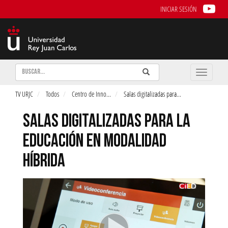
INICIAR SESIÓN
Buscar
Enviar
Buscar
Toggle
naviga
TV URJC
Todos
Centro de Inno
...
Salas digitalizadas para
...
SALAS DIGITALIZADAS PARA LA
EDUCACIÓN EN MODALIDAD
HÍBRIDA