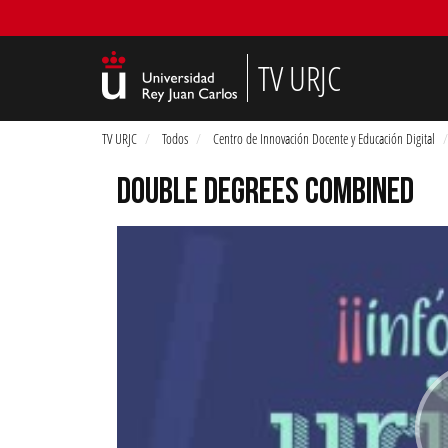
TV URJC
TV URJC
Todos
Centro de Innovación Docente y Educación Digital
DOUBLE DEGREES COMBINED