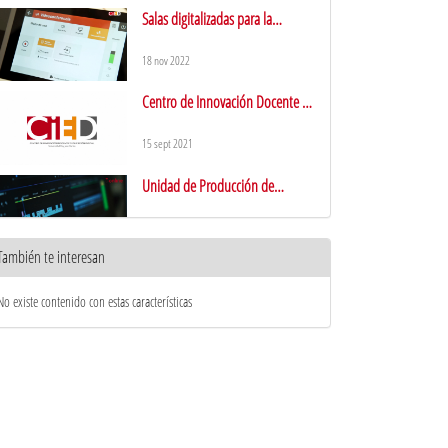
Salas digitalizadas para la
educación en modalidad híbrida
18 nov 2022
Centro de Innovación Docente y
Educación Digital
15 sept 2021
Unidad de Producción de
Contenidos Académicos (UPCA)
10 ene 2019
También te interesan
URJC online: presentación del
Director Académico
No existe contenido con estas características
12 jul 2018
¡URJC online te desea Feliz
Navidad!
21 dic 2017
URJC online: presentación del