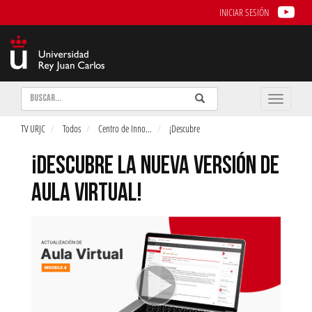
INICIAR SESIÓN
Buscar
Enviar
Buscar
Toggle
naviga
TV URJC
Todos
Centro de Inno
...
¡Descubre
¡DESCUBRE LA NUEVA VERSIÓN DE
AULA VIRTUAL!