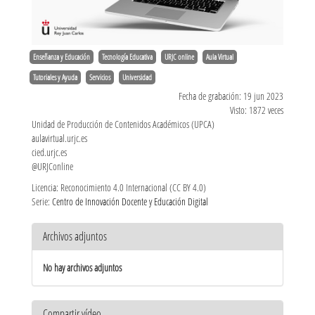
Enseñanza y Educación
Tecnología Educativa
URJC online
Aula Virtual
Tutoriales y Ayuda
Servicios
Universidad
Fecha de grabación: 19 jun 2023
Visto: 1872 veces
Unidad de Producción de Contenidos Académicos (UPCA)
aulavirtual.urjc.es
cied.urjc.es
@URJConline
Licencia: Reconocimiento 4.0 Internacional (CC BY 4.0)
Serie:
Centro de Innovación Docente y Educación Digital
Archivos adjuntos
No hay archivos adjuntos
Compartir vídeo