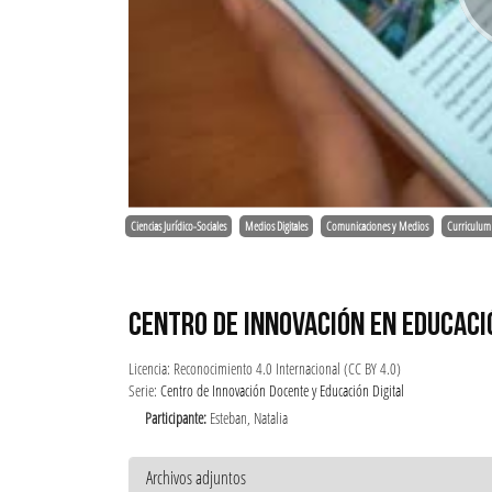
Ciencias Jurídico-Sociales
Medios Digitales
Comunicaciones y Medios
Curriculum
CENTRO DE INNOVACIÓN EN EDUCACIÓ
Licencia: Reconocimiento 4.0 Internacional (CC BY 4.0)
Serie:
Centro de Innovación Docente y Educación Digital
Participante:
Esteban, Natalia
Archivos adjuntos