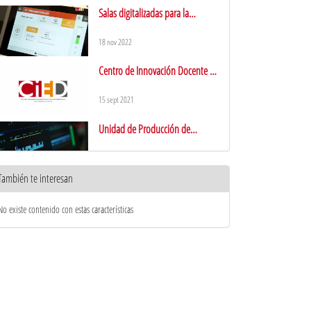
Salas digitalizadas para la
educación en modalidad híbrida
18 nov 2022
Centro de Innovación Docente y
Educación Digital
15 sept 2021
Unidad de Producción de
Contenidos Académicos (UPCA)
10 ene 2019
También te interesan
URJC online: presentación del
Director Académico
No existe contenido con estas características
12 jul 2018
¡URJC online te desea Feliz
Navidad!
21 dic 2017
URJC online: presentación del