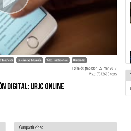
 y Enseñanza
Enseñanza y Educación
Vídeos institucionales
Universidad
Fecha de grabación: 22 mar 2017
Visto: 7342668 veces
N DIGITAL: URJC ONLINE
Compartir vídeo