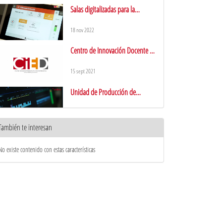
Salas digitalizadas para la
educación en modalidad híbrida
18 nov 2022
Centro de Innovación Docente y
Educación Digital
15 sept 2021
Unidad de Producción de
Contenidos Académicos (UPCA)
10 ene 2019
También te interesan
URJC online: presentación del
Director Académico
No existe contenido con estas características
12 jul 2018
¡URJC online te desea Feliz
Navidad!
21 dic 2017
URJC online: presentación del