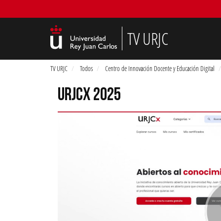
TV URJC
TV URJC
Todos
Centro de Innovación Docente y Educación Digital
URJCX 2025