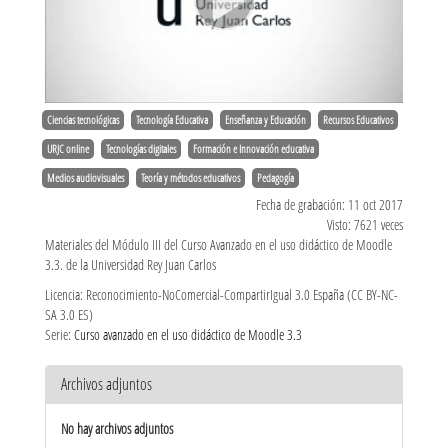
Ciencias tecnológicas
Tecnología Educativa
Enseñanza y Educación
Recursos Educativos
URJC online
Tecnologías digitales
Formación e Innovación educativa
Medios audiovisuales
Teoría y métodos educativos
Pedagogía
Fecha de grabación: 11 oct 2017
Visto: 7621 veces
Materiales del Módulo III del Curso Avanzado en el uso didáctico de Moodle
3.3. de la Universidad Rey Juan Carlos
Licencia: Reconocimiento-NoComercial-CompartirIgual 3.0 España (CC BY-NC-
SA 3.0 ES)
Serie:
Curso avanzado en el uso didáctico de Moodle 3.3
Archivos adjuntos
No hay archivos adjuntos