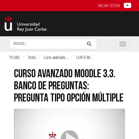
INICIAR SESIÓN
Buscar
Enviar
Buscar
Toggle
naviga
TV URJC
Todos
Curso avanzado
...
CURSO AV
...
CURSO AVANZADO MOODLE 3.3.
BANCO DE PREGUNTAS:
PREGUNTA TIPO OPCIÓN MÚLTIPLE