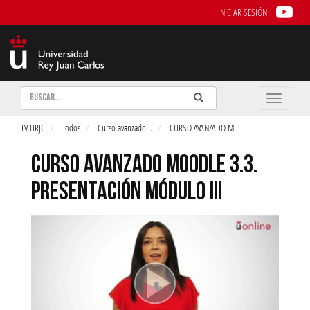
INICIAR SESIÓN
Buscar
Enviar
Buscar
Toggle
naviga
TV URJC
Todos
Curso avanzado
...
CURSO AVANZADO M
CURSO AVANZADO MOODLE 3.3.
PRESENTACIÓN MÓDULO III