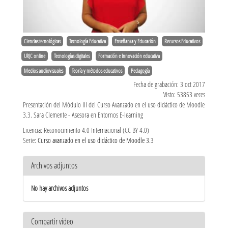
Ciencias tecnológicas
Tecnología Educativa
Enseñanza y Educación
Recursos Educativos
URJC online
Tecnologías digitales
Formación e Innovación educativa
Medios audiovisuales
Teoría y métodos educativos
Pedagogía
Fecha de grabación: 3 oct 2017
Visto: 53853 veces
Presentación del Módulo III del Curso Avanzado en el uso didáctico de Moodle
3.3. Sara Clemente - Asesora en Entornos E-learning
Licencia: Reconocimiento 4.0 Internacional (CC BY 4.0)
Serie:
Curso avanzado en el uso didáctico de Moodle 3.3
Archivos adjuntos
No hay archivos adjuntos
Compartir vídeo