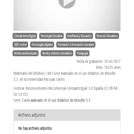
Ciencias tecnológicas
Tecnología Educativa
Enseñanza y Educación
Recursos Educativos
URJC online
Tecnologías digitales
Formación e Innovación educativa
Medios audiovisuales
Teoría y métodos educativos
Pedagogía
Fecha de grabación: 10 oct 2017
Visto: 16535 veces
Materiales del Módulo I del Curso Avanzado en el uso didáctico de Moodle
3.3. de la Universidad Rey Juan Carlos
Licencia: Reconocimiento-NoComercial-CompartirIgual 3.0 España (CC BY-NC-
SA 3.0 ES)
Serie:
Curso avanzado en el uso didáctico de Moodle 3.3
Archivos adjuntos
No hay archivos adjuntos