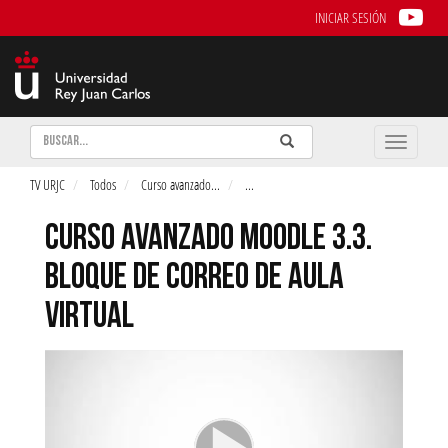
INICIAR SESIÓN
Buscar
Enviar
Buscar
Toggle
naviga
TV URJC
Todos
Curso avanzado
...
...
CURSO AVANZADO MOODLE 3.3.
BLOQUE DE CORREO DE AULA
VIRTUAL