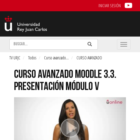
INICIAR SESIÓN
Buscar
Enviar
Buscar
Toggle
naviga
TV URJC
Todos
Curso avanzado
...
CURSO AVANZADO
CURSO AVANZADO MOODLE 3.3.
PRESENTACIÓN MÓDULO V