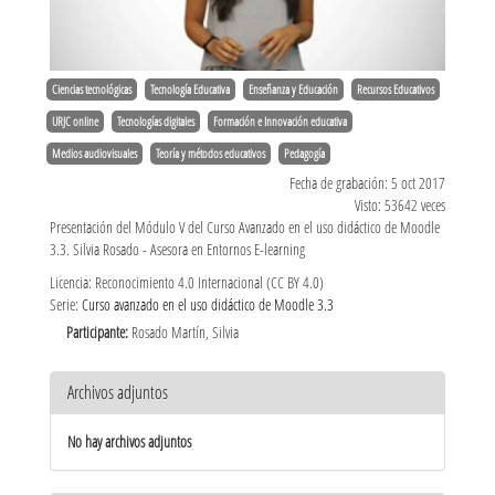
Ciencias tecnológicas
Tecnología Educativa
Enseñanza y Educación
Recursos Educativos
URJC online
Tecnologías digitales
Formación e Innovación educativa
Medios audiovisuales
Teoría y métodos educativos
Pedagogía
Fecha de grabación: 5 oct 2017
Visto: 53642 veces
Presentación del Módulo V del Curso Avanzado en el uso didáctico de Moodle
3.3. Silvia Rosado - Asesora en Entornos E-learning
Licencia: Reconocimiento 4.0 Internacional (CC BY 4.0)
Serie:
Curso avanzado en el uso didáctico de Moodle 3.3
Participante:
Rosado Martín, Silvia
Archivos adjuntos
No hay archivos adjuntos