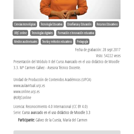
Ciencias tecnológicas
Tecnología Educativa
Enseñanza y Educación
Recursos Educativos
URJC online
Tecnologías digitales
Formación e Innovación educativa
Medios audiovisuales
Teoría y métodos educativos
Pedagogía
Fecha de grabación: 28 sept 2017
Visto: 54222 veces
Presentación del Módulo II del Curso Avanzado en el uso didáctico de Moodle
3.3. Mª Carmen Gálvez - Asesora Técnico Docente.
Unidad de Producción de Contenidos Académicos (UPCA)
www.aulavirtual.urjc.es
www.online.urjc.es
@URJConline
Licencia: Reconocimiento 4.0 Internacional (CC BY 4.0)
Serie:
Curso avanzado en el uso didáctico de Moodle 3.3
Participante:
Gálvez de la Cuesta, María del Carmen