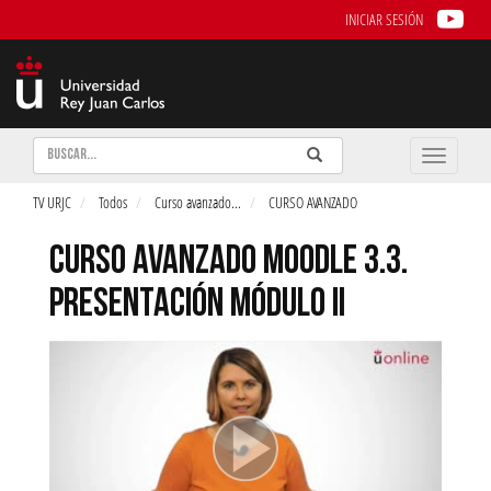
INICIAR SESIÓN
Buscar
Enviar
Buscar
Toggle
naviga
TV URJC
Todos
Curso avanzado
...
CURSO AVANZADO
CURSO AVANZADO MOODLE 3.3.
PRESENTACIÓN MÓDULO II