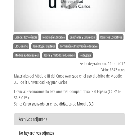
Ciencias tecnológicas
Tecnología Educativa
Enseñanza y Educación
Recursos Educativos
URJC online
Tecnologías digitales
Formación e Innovación educativa
Medios audiovisuales
Teoría y métodos educativos
Pedagogía
Fecha de grabación: 11 oct 2017
Visto: 6843 veces
Materiales del Módulo III del Curso Avanzado en el uso didáctico de Moodle
3.3. de la Universidad Rey Juan Carlos
Licencia: Reconocimiento-NoComercial-CompartirIgual 3.0 España (CC BY-NC-
SA 3.0 ES)
Serie:
Curso avanzado en el uso didáctico de Moodle 3.3
Archivos adjuntos
No hay archivos adjuntos