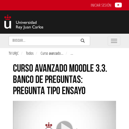
INICIAR SESIÓN
Buscar
Enviar
Buscar
Toggle
naviga
TV URJC
Todos
Curso avanzado
...
...
CURSO AVANZADO MOODLE 3.3.
BANCO DE PREGUNTAS:
PREGUNTA TIPO ENSAYO