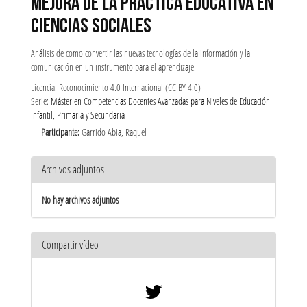
MEJORA DE LA PRÁCTICA EDUCATIVA EN
CIENCIAS SOCIALES
Análisis de como convertir las nuevas tecnologías de la información y la
comunicación en un instrumento para el aprendizaje.
Licencia: Reconocimiento 4.0 Internacional (CC BY 4.0)
Serie:
Máster en Competencias Docentes Avanzadas para Niveles de Educación
Infantil, Primaria y Secundaria
Participante:
Garrido Abia, Raquel
Archivos adjuntos
No hay archivos adjuntos
Compartir vídeo