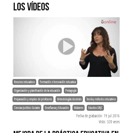
LOS VÍDEOS
Recursos educativos
Formación e Innovación educativa
Organización y planificación de la educación
Pedagogía
Preparación y empleo de profesores
Metodologías docentes
Teoría y métodos educativos
Ciencias Jurídico-Sociales
Enseñanza y Educación
Másteres
Estudios URJC
Fecha de grabación: 19 jul 2016
Visto: 320 veces