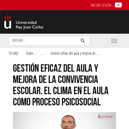
INICIAR SESIÓN
Buscar
Enviar
Buscar
Toggle
naviga
TV URJC
Todos
...
Gestión eficaz del aula y mejora de
...
GESTIÓN EFICAZ DEL AULA Y
MEJORA DE LA CONVIVENCIA
ESCOLAR. EL CLIMA EN EL AULA
COMO PROCESO PSICOSOCIAL