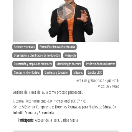
Recursos educativos
Formación e Innovación educativa
Organización y planificación de la educación
Pedagogía
Preparación y empleo de profesores
Metodologías docentes
Teoría y métodos educativos
Ciencias Jurídico-Sociales
Enseñanza y Educación
Másteres
Estudios URJC
Fecha de grabación: 12 jul 2016
Visto: 398 veces
Análisis del clima del aula como proceso psicosocial.
Licencia: Reconocimiento 4.0 Internacional (CC BY 4.0)
Serie:
Máster en Competencias Docentes Avanzadas para Niveles de Educación
Infantil, Primaria y Secundaria
Participante:
Alcover de la Hera, Carlos María