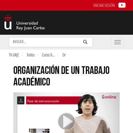
INICIAR SESIÓN
Buscar
Enviar
Buscar
Toggle
naviga
TV URJC
Todos
Curso 0
...
Or
ORGANIZACIÓN DE UN TRABAJO
ACADÉMICO