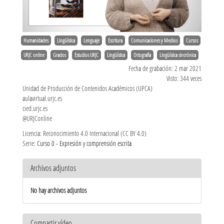
Humanidades
Lingüística
Lenguaje
Escritura
Comunicaciones y Medios
Cursos
URJC online
Grados
Estudios URJC
Lingüística
Ortografía
Lingüística sincrónica
Fecha de grabación: 2 mar 2021
Visto: 344 veces
Unidad de Producción de Contenidos Académicos (UPCA)
aulavirtual.urjc.es
cied.urjc.es
@URJConline
Licencia: Reconocimiento 4.0 Internacional (CC BY 4.0)
Serie:
Curso 0 - Expresión y comprensión escrita
Archivos adjuntos
No hay archivos adjuntos
Compartir vídeo