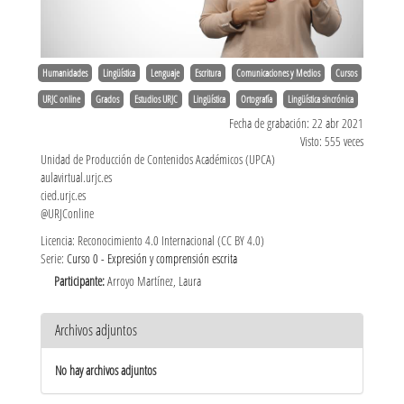
Humanidades
Lingüística
Lenguaje
Escritura
Comunicaciones y Medios
Cursos
URJC online
Grados
Estudios URJC
Lingüística
Ortografía
Lingüística sincrónica
Fecha de grabación: 22 abr 2021
Visto: 555 veces
Unidad de Producción de Contenidos Académicos (UPCA)
aulavirtual.urjc.es
cied.urjc.es
@URJConline
Licencia: Reconocimiento 4.0 Internacional (CC BY 4.0)
Serie:
Curso 0 - Expresión y comprensión escrita
Participante:
Arroyo Martínez, Laura
Archivos adjuntos
No hay archivos adjuntos