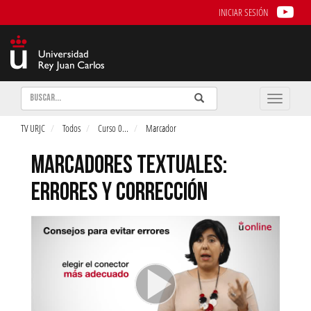
INICIAR SESIÓN
Buscar
Enviar
Buscar
Toggle
naviga
TV URJC
Todos
Curso 0
...
Marcador
MARCADORES TEXTUALES:
ERRORES Y CORRECCIÓN