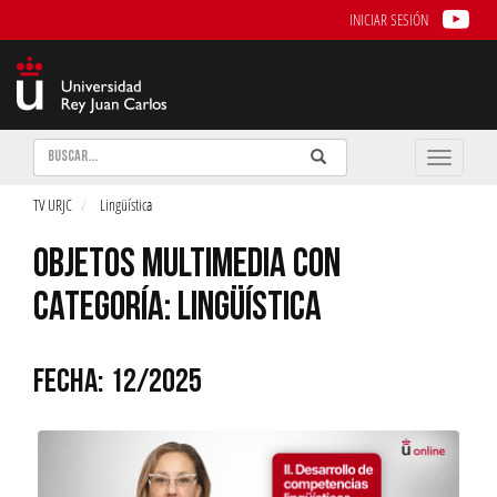
INICIAR SESIÓN
Buscar
Enviar
Buscar
Toggle
naviga
TV URJC
Lingüística
OBJETOS MULTIMEDIA CON
CATEGORÍA: LINGÜÍSTICA
FECHA: 12/2025