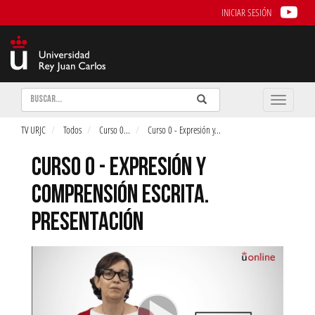
INICIAR SESIÓN
Buscar
Enviar
Buscar
Toggle
naviga
TV URJC
Todos
Curso 0
...
Curso 0 - Expresión y
...
CURSO 0 - EXPRESIÓN Y
COMPRENSIÓN ESCRITA.
PRESENTACIÓN