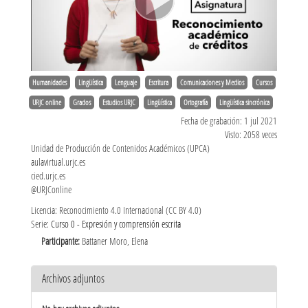
Humanidades
Lingüística
Lenguaje
Escritura
Comunicaciones y Medios
Cursos
URJC online
Grados
Estudios URJC
Lingüística
Ortografía
Lingüística sincrónica
Fecha de grabación: 1 jul 2021
Visto: 2058 veces
Unidad de Producción de Contenidos Académicos (UPCA)
aulavirtual.urjc.es
cied.urjc.es
@URJConline
Licencia: Reconocimiento 4.0 Internacional (CC BY 4.0)
Serie:
Curso 0 - Expresión y comprensión escrita
Participante:
Battaner Moro, Elena
Archivos adjuntos