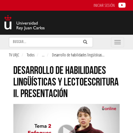
INICIAR SESIÓN
Buscar
Enviar
Buscar
Toggle
naviga
TV URJC
Todos
...
Desarrollo de habilidades lingüísticas
...
DESARROLLO DE HABILIDADES
LINGÜÍSTICAS Y LECTOESCRITURA
II. PRESENTACIÓN