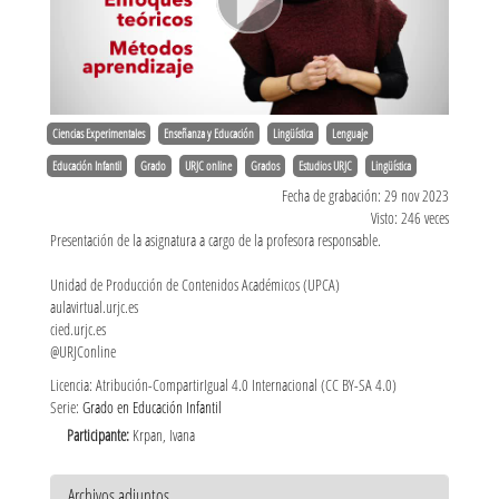
Ciencias Experimentales
Enseñanza y Educación
Lingüística
Lenguaje
Educación Infantil
Grado
URJC online
Grados
Estudios URJC
Lingüística
Fecha de grabación: 29 nov 2023
Visto: 246 veces
Presentación de la asignatura a cargo de la profesora responsable.
Unidad de Producción de Contenidos Académicos (UPCA)
aulavirtual.urjc.es
cied.urjc.es
@URJConline
Licencia: Atribución-CompartirIgual 4.0 Internacional (CC BY-SA 4.0)
Serie:
Grado en Educación Infantil
Participante:
Krpan, Ivana
Archivos adjuntos