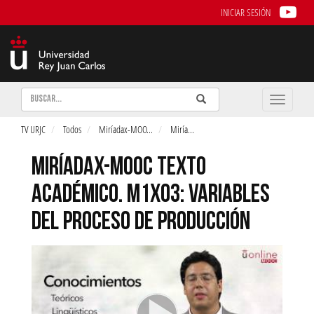
INICIAR SESIÓN
Buscar
Enviar
Buscar
Toggle
naviga
TV URJC
Todos
Miríadax-MOO
...
Miría
...
MIRÍADAX-MOOC TEXTO
ACADÉMICO. M1X03: VARIABLES
DEL PROCESO DE PRODUCCIÓN