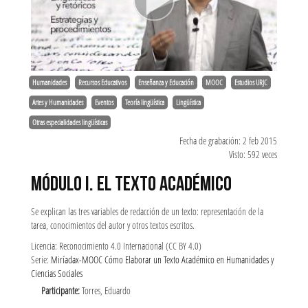
Humanidades
Recursos Educativos
Enseñanza y Educación
MOOC
Estudios URJC
Artes y Humanidades
Eventos
Teoría lingüística
Lingüística
Otras especialidades lingüísticas
Fecha de grabación: 2 feb 2015
Visto: 592 veces
MÓDULO I. EL TEXTO ACADÉMICO
Se explican las tres variables de redacción de un texto: representación de la
tarea, conocimientos del autor y otros textos escritos.
Licencia: Reconocimiento 4.0 Internacional (CC BY 4.0)
Serie:
Miríadax-MOOC Cómo Elaborar un Texto Académico en Humanidades y
Ciencias Sociales
Participante:
Torres, Eduardo