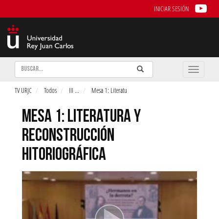
INICIAR SESIÓN
Buscar
Enviar
Buscar
Toggle
naviga
TV URJC
Todos
III
...
Mesa 1: Literatu
MESA 1: LITERATURA Y
RECONSTRUCCIÓN
HITORIOGRÁFICA