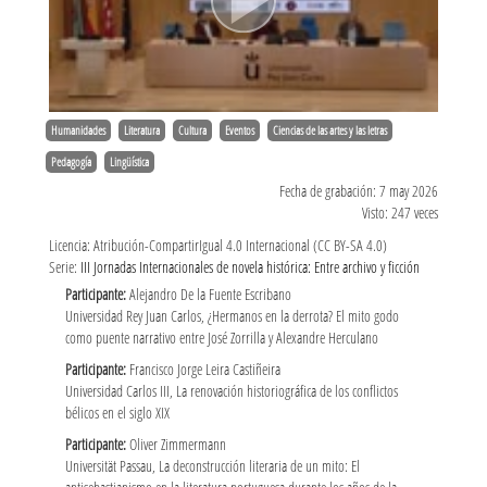
Humanidades
Literatura
Cultura
Eventos
Ciencias de las artes y las letras
Pedagogía
Lingüística
Fecha de grabación: 7 may 2026
Visto: 247 veces
Licencia: Atribución-CompartirIgual 4.0 Internacional (CC BY-SA 4.0)
Serie:
III Jornadas Internacionales de novela histórica: Entre archivo y ficción
Participante:
Alejandro De la Fuente Escribano
Universidad Rey Juan Carlos, ¿Hermanos en la derrota? El mito godo
como puente narrativo entre José Zorrilla y Alexandre Herculano
Participante:
Francisco Jorge Leira Castiñeira
Universidad Carlos III, La renovación historiográfica de los conflictos
bélicos en el siglo XIX
Participante:
Oliver Zimmermann
Universität Passau, La deconstrucción literaria de un mito: El