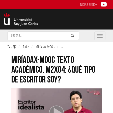
INICIAR SESIÓN
Buscar
Enviar
Buscar
Toggle
naviga
TV URJC
Todos
Miríadax-MOO
...
...
MIRÍADAX-MOOC TEXTO
ACADÉMICO. M2X04: ¿QUÉ TIPO
DE ESCRITOR SOY?