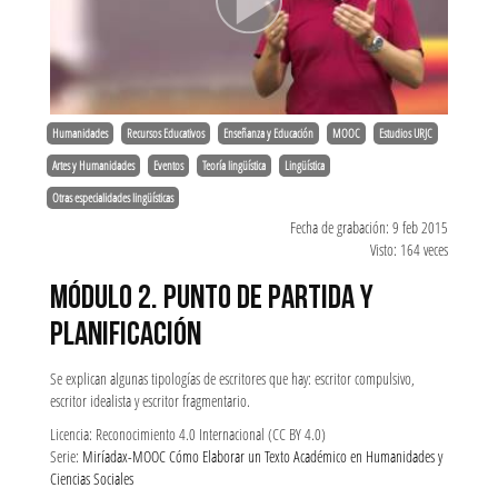
Humanidades
Recursos Educativos
Enseñanza y Educación
MOOC
Estudios URJC
Artes y Humanidades
Eventos
Teoría lingüística
Lingüística
Otras especialidades lingüísticas
Fecha de grabación: 9 feb 2015
Visto: 164 veces
MÓDULO 2. PUNTO DE PARTIDA Y
PLANIFICACIÓN
Se explican algunas tipologías de escritores que hay: escritor compulsivo,
escritor idealista y escritor fragmentario.
Licencia: Reconocimiento 4.0 Internacional (CC BY 4.0)
Serie:
Miríadax-MOOC Cómo Elaborar un Texto Académico en Humanidades y
Ciencias Sociales